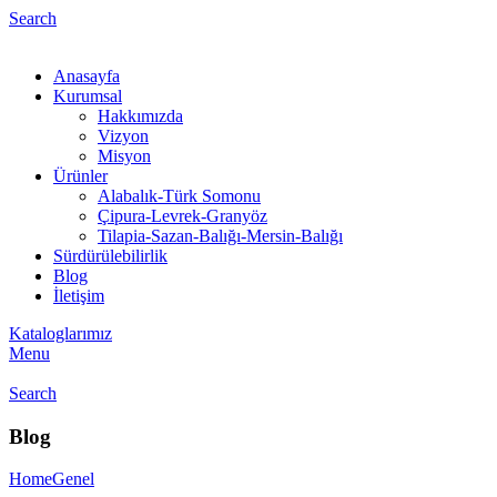
Search
Anasayfa
Kurumsal
Hakkımızda
Vizyon
Misyon
Ürünler
Alabalık-Türk Somonu
Çipura-Levrek-Granyöz
Tilapia-Sazan-Balığı-Mersin-Balığı
Sürdürülebilirlik
Blog
İletişim
Kataloglarımız
Menu
Search
Blog
Home
Genel