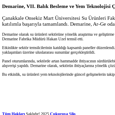
Demarine, VII. Balık Besleme ve Yem Teknolojisi Ç
Çanakkale Onsekiz Mart Üniversitesi Su Ürünleri Fakü
katılımla başarıyla tamamlandı. Demarine, Ar-Ge odaklı
Demarine olarak su ürünleri sektörüne yönelik araştırma ve geliştirm
Demarine Fabrika Müdürü Hakan Uzel temsil etti.
Etkinlikte sektör temsilcilerinin katıldığı kapsamlı paneller düzenlendi
yaklaşımları üzerine uluslararası sunumlar gerçekleştirildi.
Panel oturumlarında, sektörde artan hammadde ihtiyacının sürdürülebil
alışverişi yapıldı. Demarine olarak, sektörün ihtiyaçlarına yönelik çö
Bu etkinlik, su ürünleri yem teknolojilerinde güncel gelişmelerin takip
Tüm Hakları
Saklıdır!
2025
Çukurova Silo