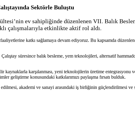
alıştayında Sektörle Buluştu
ltesi’nin ev sahipliğinde düzenlenen VII. Balık Beslem
 çalışmalarıyla etkinlikte aktif rol aldı.
e faaliyetlerine katkı sağlamaya devam ediyoruz. Bu kapsamda düzenlen
. Çalıştay süresince balık besleme, yem teknolojileri, alternatif hammadde
ir kaynaklarla karşılanması, yeni teknolojilerin üretime entegrasyonu v
zümler geliştirme konusundaki katkılarımızı paylaşma fırsatı bulduk.
 edilmesi, akademi ve sanayi arasındaki iş birliğinin güçlendirilmesi ve