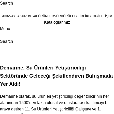
Search
ANASAYFA
KURUMSAL
ÜRÜNLER
SÜRDÜRÜLEBILIRLIK
BLOG
İLETIŞIM
Kataloglarımız
Menu
Search
Blog
Home
Genel
Demarine, Su Ürünleri Yetiştiriciliği
Sektöründe Geleceği Şekillendiren Buluşmada
Yer Aldı!
Demarine olarak, su ürünleri yetiştiriciliği değer zincirinin her
alanından 1500’den fazla ulusal ve uluslararası katılımcıyı bir
araya getiren 11. Su Ürünleri Yetiştiriciliği Çalıştayı ve 1.