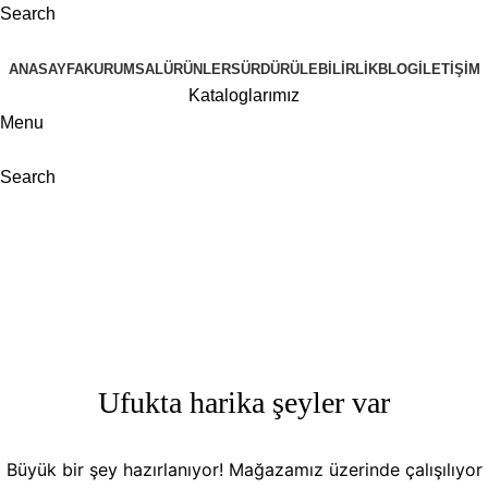
Search
ANASAYFA
KURUMSAL
ÜRÜNLER
SÜRDÜRÜLEBILIRLIK
BLOG
İLETIŞIM
Kataloglarımız
Menu
Search
Shopping cart
Checkout
Order complete
Ufukta harika şeyler var
Büyük bir şey hazırlanıyor! Mağazamız üzerinde çalışılıyor