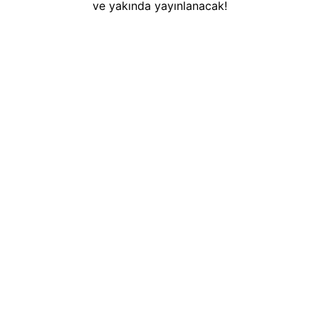
ve yakında yayınlanacak!
Tüm Hakları
Saklıdır!
2025
Çukurova Silo